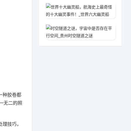
世界十
2020
时空隧
2020
一种胶卷都
一无二的照
处理技巧，