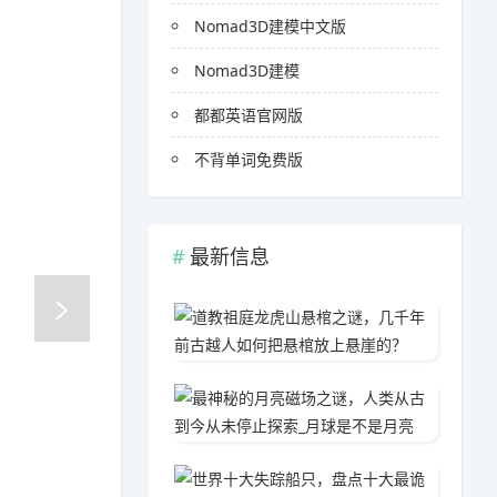
Nomad3D建模中文版
Nomad3D建模
都都英语官网版
不背单词免费版
最新信息
道教祖
2020
最神秘
2020
世界十