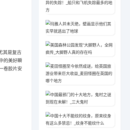
2020
玛雅人
2020
美国森
尤其是复古
2020
中的美好瞬
麦田怪
一卷胶片安
2020
中国最
2020
中国十
2020