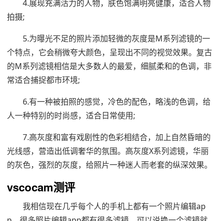
4.展现充满活力的人物，肤色饱满明亮健康，适合人物
拍摄;
5.为曝光不足的照片添加轻微的灰度是M系列滤镜的一
个特点，它会稍微夸大颜色，呈现出不同的视觉效果。复古
的M系列滤镜相信是大多数人的最爱，细腻柔和的色调，非
常适合捕捉都市环境;
6.有一种被拍照的感觉，冷色的配色，略浅的色调，给
人一种特别的时尚感，适合日常使用;
7.高灰度和富有戏剧性的色彩相结合，加上自然昏暗的
光线感，营造出低调奢华的氛围。高灰度X系列滤镜，华丽
的灰色，强烈的灰度，给照片一种迷人而老套的纵深效果。
vscocam测评
我相信现在几乎每个人的手机上都有一个照片编辑ap
p，很多照片编辑app都有很多滤镜。可以说换一个滤镜就