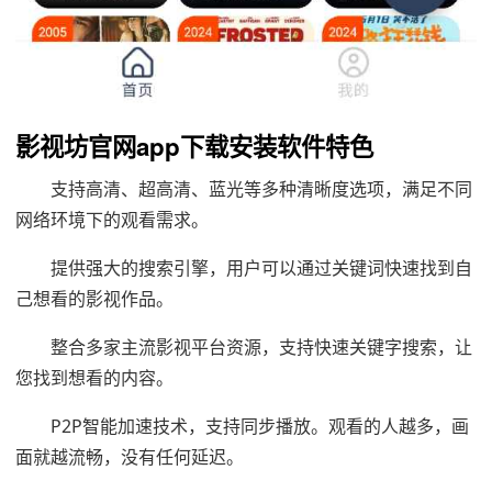
影视坊官网app下载安装软件特色
支持高清、超高清、蓝光等多种清晰度选项，满足不同
网络环境下的观看需求。
提供强大的搜索引擎，用户可以通过关键词快速找到自
己想看的影视作品。
整合多家主流影视平台资源，支持快速关键字搜索，让
您找到想看的内容。
P2P智能加速技术，支持同步播放。观看的人越多，画
面就越流畅，没有任何延迟。