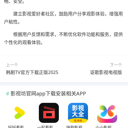
畅、安全。
建立影视爱好者社区，鼓励用户分享观影体验，增强用
户粘性。
根据用户反馈和需求，不断优化软件功能和服务，提供
个性化的观看体验。
上一个
下一个
韩剧TV官方下载正版2025
讴歌影视电视版
影视坊官网app下载安装相关APP
好好看影视官网入口正版
一起看影视免费下载官网手机版
快狗影视大全免费下载电视剧
小小影视在线看剧手机版