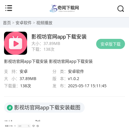
首页
>
安卓软件
>
视频播放
影视坊官网app下载安装
大小：
37.89MB
安卓版下载
下载：
138次
影视坊官网app下载安装
影视坊官网app下载安装
支 持：
安卓
分 类：
安卓软件
大 小：
37.89MB
版 本：
v1.0.2
下载量：
138次
发 布：
2025-05-17 15:11:45
影视坊官网app下载安装截图
#