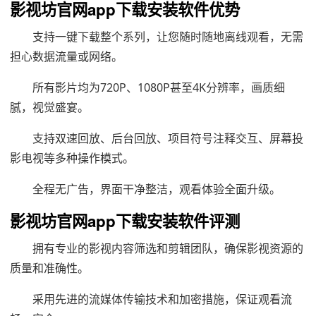
影视坊官网app下载安装软件优势
支持一键下载整个系列，让您随时随地离线观看，无需
担心数据流量或网络。
所有影片均为720P、1080P甚至4K分辨率，画质细
腻，视觉盛宴。
支持双速回放、后台回放、项目符号注释交互、屏幕投
影电视等多种操作模式。
全程无广告，界面干净整洁，观看体验全面升级。
影视坊官网app下载安装软件评测
拥有专业的影视内容筛选和剪辑团队，确保影视资源的
质量和准确性。
采用先进的流媒体传输技术和加密措施，保证观看流