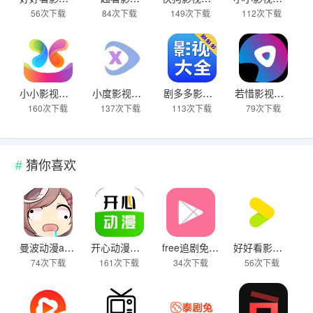
56次下载
84次下载
149次下载
112次下载
小小影视最新官方版
小度影视安卓版app
剧多多影视大全手机版
若惜影视老版本
160次下载
137次下载
113次下载
79次下载
猜你喜欢
曼波动漫app官方版2025无广告
开心动漫官方版
free追剧免费观看入口
好好看影视官网入口正版
74次下载
161次下载
34次下载
56次下载