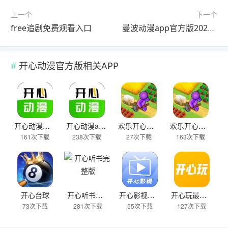
上一个
下一个
free追剧免费观看入口
曼波动漫app官方版2025无广告
开心动漫官方版相关APP
开心动漫官方版
开心动漫app官方最新版
欢乐开心农场
欢乐开心农场最新版
161次下载
238次下载
27次下载
163次下载
开心台球
开心听书完整版
开心影视官方正版
开心玩最新版
73次下载
281次下载
55次下载
127次下载