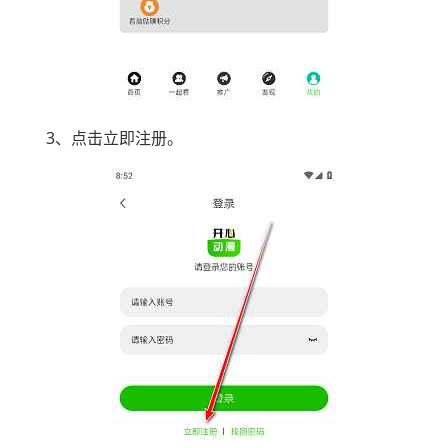
3、点击立即注册。