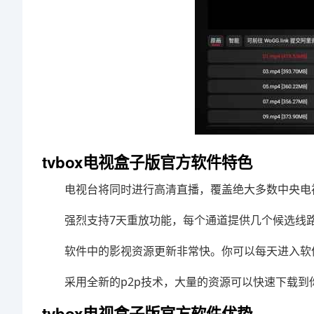
tvbox电视盒子版官方软件特色
电视台将同时进行高清直播，覆盖绝大多数中央电
强烈支持7天重放功能，每个通道提供几个候选线
软件中的影视资源更新非常快。你可以每天进入软
采用全新的p2p技术，大量的资源可以快速下载到
tvbox电视盒子版官方软件优势