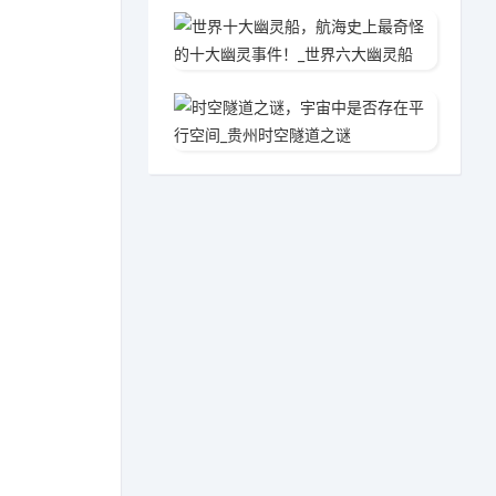
世界十
2020
时空隧
2020