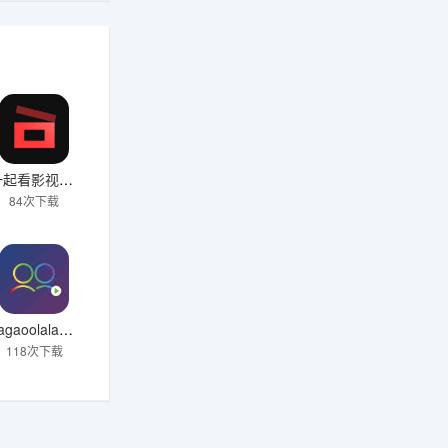
一起看影视免费下载官网手机版
84次下载
gagaoolala官方正版
118次下载