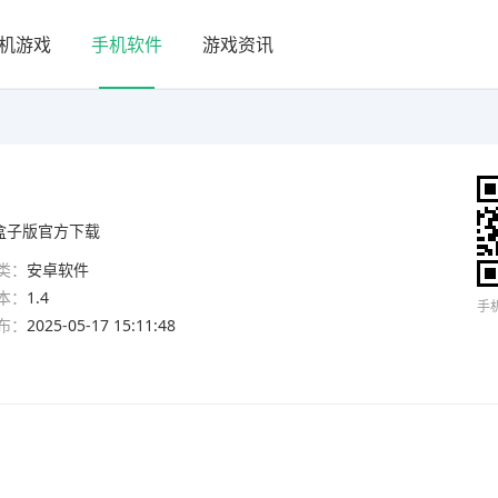
机游戏
手机软件
游戏资讯
视盒子版官方下载
类：
安卓软件
本：
1.4
手
布：
2025-05-17 15:11:48