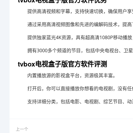
提供高清视频和字幕，支持快速切换，确保用户享
通过采用高清视频图像和先进的编解码技术，提高
提供独家蓝光4K资源，具有超高清1080P移动播
拥有3000多个频道的节目，包括中央电视台、卫
tvbox电视盒子版官方软件评测
内置播放源的影视盒平台，资源极其丰富。
打开后，你可以直接播放你想看的电视剧，没有任
支持详细分类，包括电影、电视剧、综艺节目、动
上一个