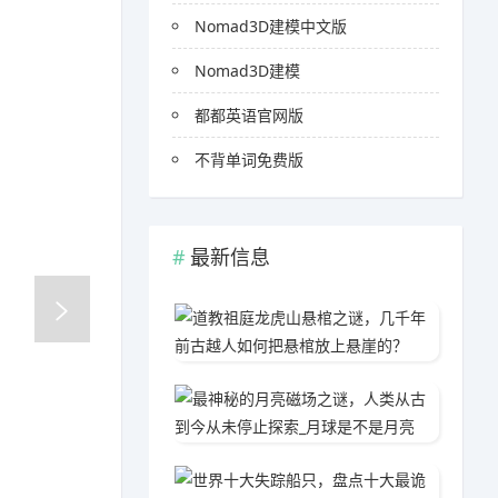
Nomad3D建模中文版
Nomad3D建模
都都英语官网版
不背单词免费版
最新信息
道教祖
2020
最神秘
2020
世界十