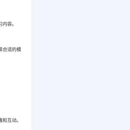
习内容。
。
择合适的模
。
趣和互动。