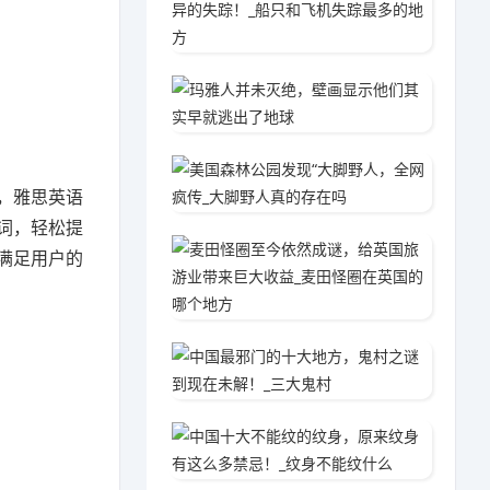
2020
玛雅人
2020
美国森
，雅思英语
2020
词，轻松提
麦田怪
满足用户的
2020
中国最
2020
中国十
2020