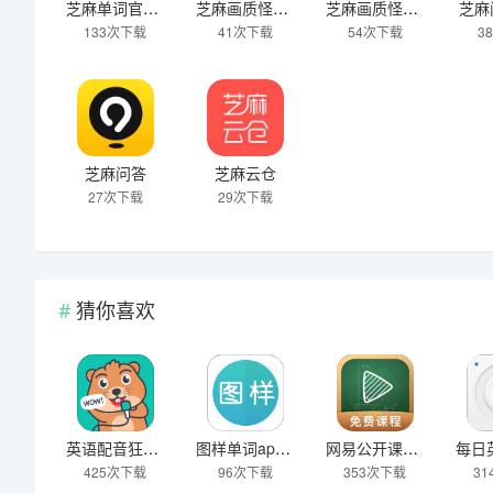
芝麻单词官网版
芝麻画质怪兽3.0版本
芝麻画质怪兽120帧安卓版
芝麻
133次下载
41次下载
54次下载
3
芝麻问答
芝麻云仓
27次下载
29次下载
猜你喜欢
英语配音狂客户端
图样单词app无限背
网易公开课官网首页
425次下载
96次下载
353次下载
3