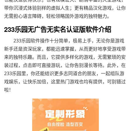
带你沉浸式体验别样的虚拟人生；更有精品汉化游戏，让你
无需担心语言障碍，轻松领略国外游戏的独特魅力。
233乐园无广告无实名认证版软件介绍
233乐园软件操作十分简单，极易上手，无论你是游戏
新手还是资深玩家，都能迅速掌握，从而更好地享受游戏带
来的独特乐趣。而且，它提供多样化的游戏，无需繁琐的安
装过程，点击即可直接游玩，让你告别漫长等待。此外，在
233乐园里，你还能结识更多志同道合的朋友，一起组队游
戏娱乐，让快乐加倍，这里热门游戏也均有提供，可别错过
啦！