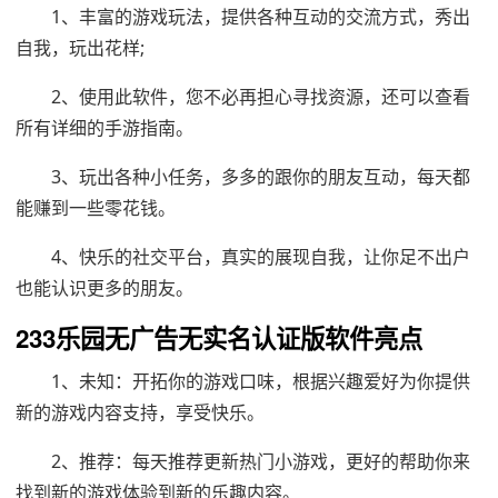
1、丰富的游戏玩法，提供各种互动的交流方式，秀出
自我，玩出花样;
2、使用此软件，您不必再担心寻找资源，还可以查看
所有详细的手游指南。
3、玩出各种小任务，多多的跟你的朋友互动，每天都
能赚到一些零花钱。
4、快乐的社交平台，真实的展现自我，让你足不出户
也能认识更多的朋友。
233乐园无广告无实名认证版软件亮点
1、未知：开拓你的游戏口味，根据兴趣爱好为你提供
新的游戏内容支持，享受快乐。
2、推荐：每天推荐更新热门小游戏，更好的帮助你来
找到新的游戏体验到新的乐趣内容。