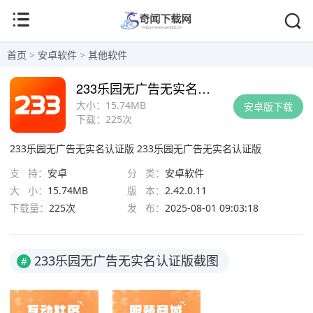
首页
>
安卓软件
>
其他软件
233乐园无广告无实名认证版
大小：
15.74MB
安卓版下载
下载：
225次
233乐园无广告无实名认证版
233乐园无广告无实名认证版
支 持：
安卓
分 类：
安卓软件
大 小：
15.74MB
版 本：
2.42.0.11
下载量：
225次
发 布：
2025-08-01 09:03:18
233乐园无广告无实名认证版截图
#