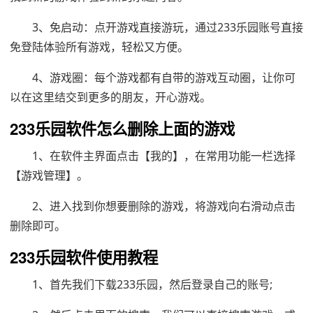
3、免启动：点开游戏直接游玩，通过233乐园账号直接
免登陆体验所有游戏，轻松又方便。
4、游戏圈：每个游戏都有自带的游戏互动圈，让你可
以在这里结交到更多的朋友，开心游戏。
233乐园软件怎么删除上面的游戏
1、在软件主界面点击【我的】，在常用功能一栏选择
【游戏管理】。
2、进入找到你想要删除的游戏，将游戏向右滑动点击
删除即可。
233乐园软件使用教程
1、首先我们下载233乐园，然后登录自己的账号;