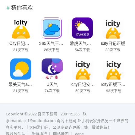
猜你喜欢
iCity日记安卓正版
365天气王手机版
雅虎天气安卓版
icity日记正版
31次下载
26次下载
54次下载
83次下载
最美天气app2025年新版
U天气
icity日记安卓版
icity正版下载2025
31次下载
74次下载
50次下载
93次下载
Copyright © 2022 奇闻下载网
208115365
联
系:maroface1@outlook.com
奇闻下载网-让手机玩家开启另一个世界的
真实平台，十大网游门户，公测专题齐更新上线，敬请期待！
游戏软件站
|
手游排行
|
网站地图
|
Vape