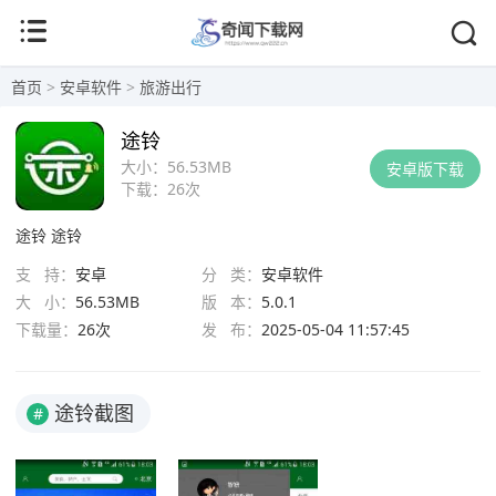
首页
>
安卓软件
>
旅游出行
途铃
大小：
56.53MB
安卓版下载
下载：
26次
途铃
途铃
支 持：
安卓
分 类：
安卓软件
大 小：
56.53MB
版 本：
5.0.1
下载量：
26次
发 布：
2025-05-04 11:57:45
途铃截图
#