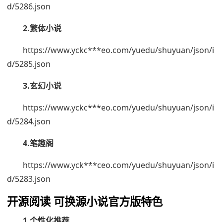
d/5286.json
2.繁体小说
https://www.yckc***eo.com/yuedu/shuyuan/json/i
d/5285.json
3.玄幻小说
https://www.yckc***eo.com/yuedu/shuyuan/json/i
d/5284.json
4.笔趣阁
https://www.yck***ceo.com/yuedu/shuyuan/json/i
d/5283.json
开源阅读 可换源小说官方版特色
1.个性化推荐