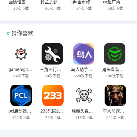
画质怪兽120帧和平精英安卓免费
铃兰之剑：为这和平的世界官网版
glu金币修改器和平精英
xa超广角工具和平精英免费版
26次下载
66次下载
24次下载
56次下载
猜你喜欢
gamersgltoolpro汉化版
三角洲行动画质助手144帧修改器免费版
鸟人助手免付费版
鬼头直装科技下载7.0
64次下载
89次下载
220次下载
136次下载
pcl启动器mac版
233乐园233乐园不用实名无广告版
骷髅头直装2025最新版本
牢大加速专用框架下载安装
100次下载
74次下载
117次下载
241次下载