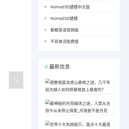
Nomad3D建模中文版
Nomad3D建模
都都英语官网版
不背单词免费版
最新信息
道教祖
2020
最神秘
2020
世界十