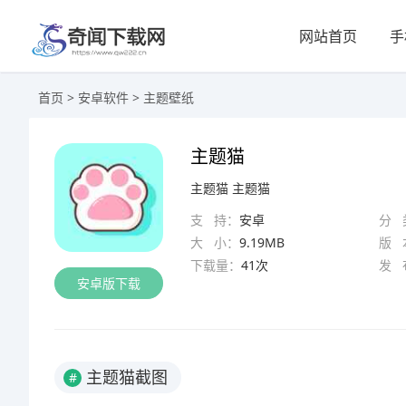
网站首页
手
首页
>
安卓软件
>
主题壁纸
主题猫
主题猫
主题猫
支 持：
安卓
分 
大 小：
9.19MB
版 
下载量：
41次
发 
安卓版下载
主题猫截图
#