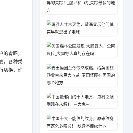
2020
玛雅人
2020
美国森
户的青睐，
2020
宴，各种类
麦田怪
行切换，你
2020
中国最
2020
中国十
2020