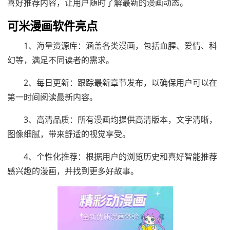
喜好推荐内容，让用户随时了解最新的漫画动态。
可米漫画软件亮点
1、海量资源库：涵盖各类漫画，包括血腥、爱情、科
幻等，满足不同读者的需求。
2、每日更新：跟踪最新章节发布，以确保用户可以在
第一时间阅读最新内容。
3、高清品质：所有漫画均提供高清版本，文字清晰，
图像细腻，带来舒适的视觉享受。
4、个性化推荐：根据用户的浏览历史和喜好智能推荐
感兴趣的漫画，并找到更多好故事。