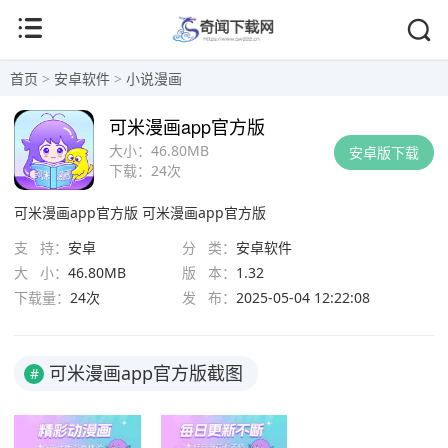
首页
>
安卓软件
>
小说漫画
可米漫画app官方版
大小：
46.80MB
安卓版下载
下载：
24次
可米漫画app官方版
可米漫画app官方版
支 持：
安卓
分 类：
安卓软件
大 小：
46.80MB
版 本：
1.32
下载量：
24次
发 布：
2025-05-04 12:22:08
可米漫画app官方版截图
#