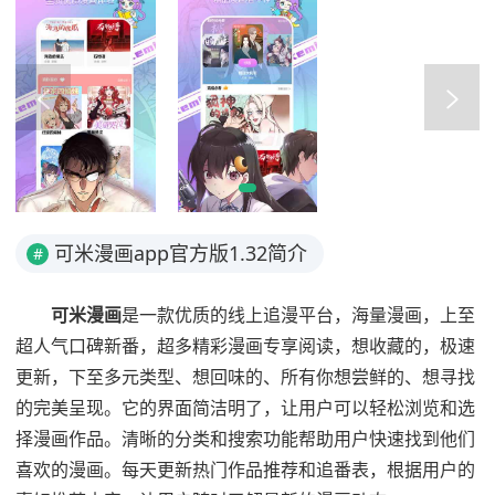
可米漫画app官方版1.32简介
#
可米漫画
是一款优质的线上追漫平台，海量漫画，上至
超人气口碑新番，超多精彩漫画专享阅读，想收藏的，极速
更新，下至多元类型、想回味的、所有你想尝鲜的、想寻找
的完美呈现。它的界面简洁明了，让用户可以轻松浏览和选
择漫画作品。清晰的分类和搜索功能帮助用户快速找到他们
喜欢的漫画。每天更新热门作品推荐和追番表，根据用户的