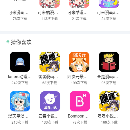
可米漫画官方正版
可米酷漫画安卓版
可米酷漫画免费正版
可米漫画app官方版
76次下载
113次下载
21次下载
24次下载
猜你喜欢
lanerc动漫app下载无广告版
嘿嘿漫画官方版
囧次元最新版无广告纯净版
全是漫画app的所有版本
242次下载
63次下载
199次下载
96次下载
漫天星漫画app官网下载安装最新版
云吞小说官网网页版
Bomtoon漫画2025官方正版
嘿嘿小说安卓版
210次下载
133次下载
78次下载
169次下载