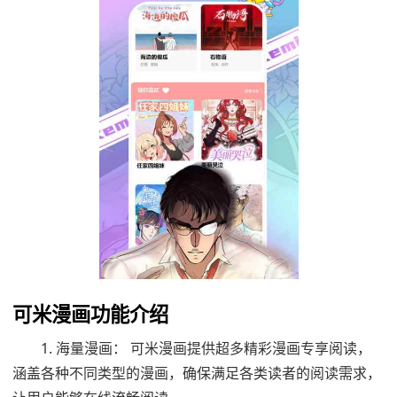
可米漫画功能介绍
1. 海量漫画： 可米漫画提供超多精彩漫画专享阅读，
涵盖各种不同类型的漫画，确保满足各类读者的阅读需求，