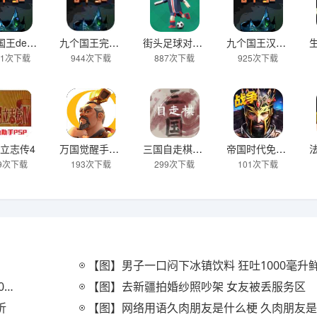
九个国王demo
九个国王完整版
街头足球对决无广告版
九个国王汉化版
81次下载
944次下载
887次下载
925次下载
立志传4
万国觉醒手机版
三国自走棋火山哥哥
帝国时代免费下载
89次下载
193次下载
299次下载
101次下载
【图】男子一口闷下冰镇饮料 狂吐1000毫升
里
【图】去新疆拍婚纱照吵架 女友被丢服务区
折
【图】网络用语久肉朋友是什么梗 久肉朋友