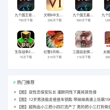
九个国王官方版
文明6中文汉化版
九个国王最新版
785次下载
286次下载
585次下载
12
生存战争2.4最新版本更新四季下载
红警2共和国之辉手机版下载官网
三国自走棋手机版
太阁
76次下载
219次下载
116次下载
6
热门推荐
【图】双性恋保安队长 灌醉同性下属将其性侵
【图】12岁男孩偷走爸爸车钥匙 带妹妹高速上狂飙100公
【图】超狗血小三把小四打流产了 男的把小三打到骨