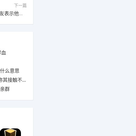
下一篇
精品日产1卡2卡三卡入口每天都被抄袭搬运，网友表示他家运营没有脑子
鲜血
是什么意思
接触不洁卧具
相亲群