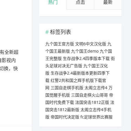
热门
点击
最新
标签列表
九个国王官方版
文明6中文汉化版
九
个国王最新版
九个国王demo
九个国
有全新超
王完整版
生存战争2.4四季版本下载
街
清影视内
头足球对决无广告版
九个国王汉化
切换，快
版
生存战争2.4最新版本更新四季下
载
红警2共和国之辉手机版下载官
网
三国自走棋手机版
太阁立志传4
万
国觉醒手机版
三国自走棋火山哥哥
帝
国时代免费下载
法国突击1812正版
法
国突击1812最新版
太阁立志传4手机
版
帝国时代决定版
fc足球世界比赛服