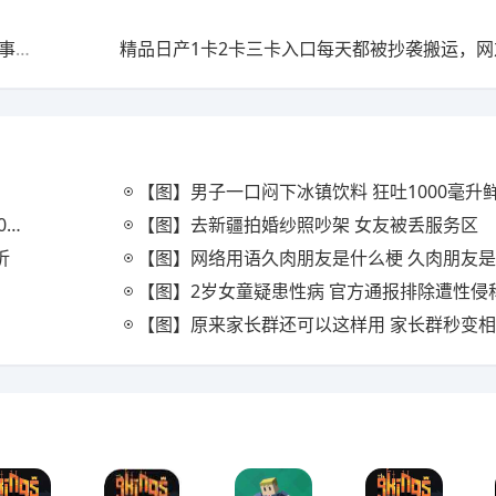
亚洲一卡2卡新区国色天香挡不住搬运抄袭，网友表示没事很快吃席了
【图】男子一口闷下冰镇饮料 狂吐1000毫升
里
【图】去新疆拍婚纱照吵架 女友被丢服务区
折
【图】网络用语久肉朋友是什么梗 久肉朋友
【图】2岁女童疑患性病 官方通报排除遭性侵称其
【图】原来家长群还可以这样用 家长群秒变