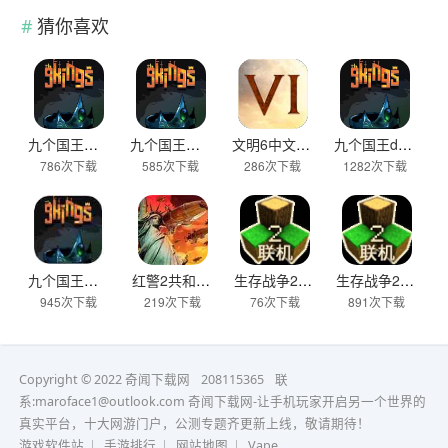
猜你喜欢
九个国王官方版
九个国王最新版
文明6中文汉化版
九个国王demo
786次下载
585次下载
286次下载
1282次下载
九个国王完整版
红警2共和国之辉手机版下载官网
生存战争2.4最新版本更新四季下载
生存战争2.4四季版本下载
945次下载
219次下载
76次下载
891次下载
Copyright © 2022 奇闻下载网
208115365
联
系:maroface1@outlook.com
奇闻下载网-让手机玩家开启另一个世界的
真实平台，十大网游门户，公测专题齐更新上线，敬请期待！
游戏软件站
|
手游排行
|
网站地图
|
Vape