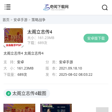
首页
>
安卓手游
>
策略战争
太阁立志传4
大小：
161.23MB
安卓版下载
下载：
689次
太阁立志传4
太阁立志传4
支 持：
安卓
分 类：
安卓手游
大 小：
161.23MB
版 本：
2021.09.18.10
下载量：
689次
发 布：
2025-08-02 08:03:22
太阁立志传4截图
#