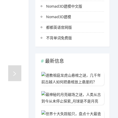
Nomad3D建模中文版
Nomad3D建模
都都英语官网版
不背单词免费版
最新信息
道教祖
2020
最神秘
2020
世界十