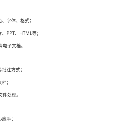
颜色、字体、格式；
片、PPT、HTML等；
清电子文档。
等批注方式；
文档；
文件处理。
心应手；