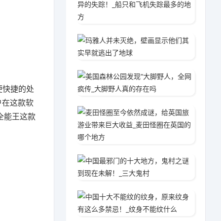
2020
玛雅人
2020
美国森
便快捷的处
2020
户在这款软
麦田怪
全能王这款
2020
中国最
2020
中国十
2020