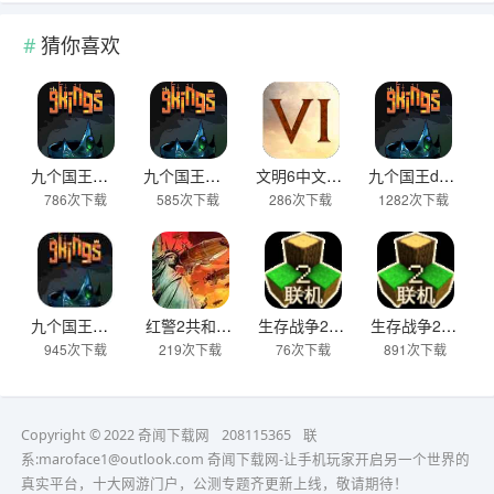
猜你喜欢
九个国王官方版
九个国王最新版
文明6中文汉化版
九个国王demo
786次下载
585次下载
286次下载
1282次下载
九个国王完整版
红警2共和国之辉手机版下载官网
生存战争2.4最新版本更新四季下载
生存战争2.4四季版本下载
945次下载
219次下载
76次下载
891次下载
Copyright © 2022 奇闻下载网
208115365
联
系:maroface1@outlook.com
奇闻下载网-让手机玩家开启另一个世界的
真实平台，十大网游门户，公测专题齐更新上线，敬请期待！