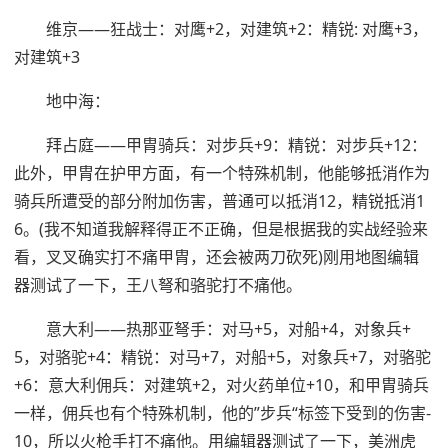
维京——狂战士：对鹰+2，对建筑+2：精锐: 对鹰+3，
对建筑+3
地中海：
拜占庭——甲胄骑兵：对步兵+9：精锐：对步兵+12：
此外，甲胄在护甲方面，有一个特殊机制，他能够抵消作为
骑兵所遭受的部分附加伤害，普通可以抵消12，精锐抵消1
6。(我不知道我解释得正不正确，但是根据我的实战经验来
看，叉叉确实打不痛甲胄，还会被两刀砍死)刚用地图编辑
器测试了一下，王八弩和骆驼打不痛他。
意大利——热那亚弩手：对马+5，对船+4，对象兵+
5，对骆驼+4：精锐：对马+7，对船+5，对象兵+7，对骆驼
+6：意大利佣兵：对建筑+2，对火药单位+10，和甲胄骑兵
一样，佣兵也有个特殊机制，他的”步兵“标签下受到的伤害-
10，所以火枪手打不痛他。用编辑器测试了一下，美洲虎